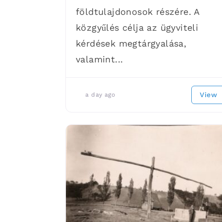
földtulajdonosok részére. A
közgyűlés célja az ügyviteli
kérdések megtárgyalása,
valamint...
View
a day ago