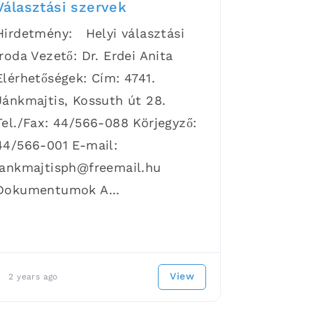
Választási szervek
Hirdetmény: Helyi választási
iroda Vezető: Dr. Erdei Anita
Elérhetőségek: Cím: 4741.
Jánkmajtis, Kossuth út 28.
Tel./Fax: 44/566-088 Körjegyző:
44/566-001 E-mail:
jankmajtisph@freemail.hu
Dokumentumok A...
View
2 years ago