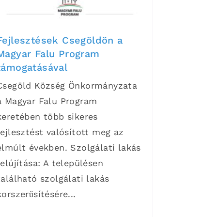
Fejlesztések Csegöldön a
Magyar Falu Program
támogatásával
Csegöld Község Önkormányzata
a Magyar Falu Program
keretében több sikeres
fejlesztést valósított meg az
elmúlt években. Szolgálati lakás
felújítása: A településen
található szolgálati lakás
korszerűsítésére...