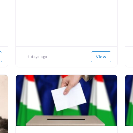
View
4 days ago