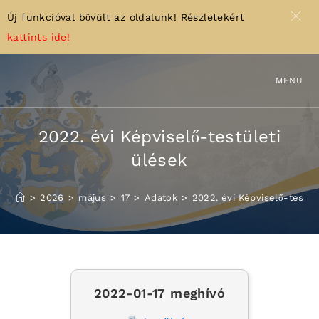
Új funkcióval bővült az oldalunk! Részletekért
kattints ide!
Skip
to
MENU
content
2022. évi Képviselő-testületi
ülések
>
2026
>
május
>
17
>
Adatok
>
2022. évi Képviselő-testül
2022-01-17 meghívó