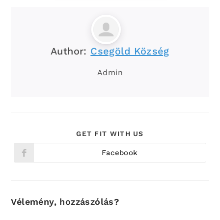
Author:
Csegöld Község
Admin
SHARE
GET FIT WITH US
THIS
CONTENT
Facebook
Opens
in
a
new
window
Vélemény, hozzászólás?