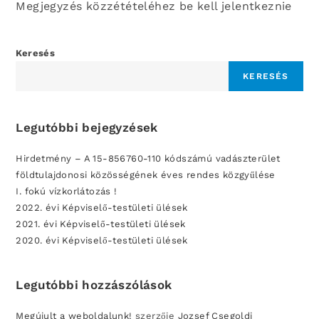
Megjegyzés közzétételéhez be kell jelentkeznie
Keresés
KERESÉS
Legutóbbi bejegyzések
Hirdetmény – A 15-856760-110 kódszámú vadászterület
földtulajdonosi közösségének éves rendes közgyűlése
I. fokú vízkorlátozás !
2022. évi Képviselő-testületi ülések
2021. évi Képviselő-testületi ülések
2020. évi Képviselő-testületi ülések
Legutóbbi hozzászólások
Megújult a weboldalunk!
szerzője
Jozsef Csegoldi