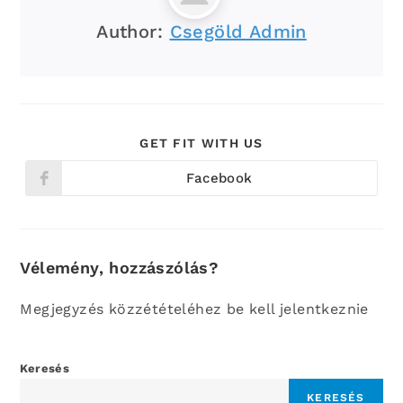
Author:
Csegöld Admin
SHARE
GET FIT WITH US
THIS
CONTENT
Facebook
Opens
in
a
new
window
Vélemény, hozzászólás?
Megjegyzés közzétételéhez be kell jelentkeznie
Keresés
KERESÉS