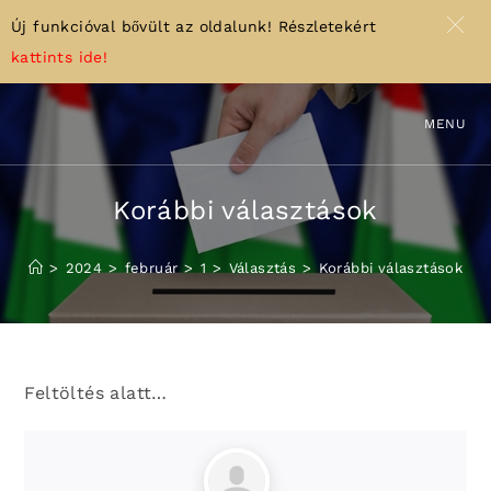
Új funkcióval bővült az oldalunk! Részletekért
kattints ide!
Skip
to
MENU
content
Korábbi választások
>
2024
>
február
>
1
>
Választás
>
Korábbi választások
Feltöltés alatt…