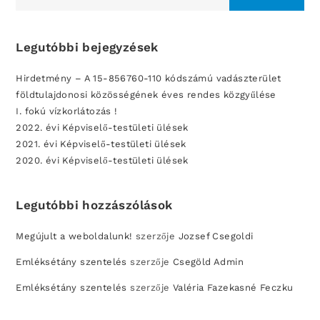
Legutóbbi bejegyzések
Hirdetmény – A 15-856760-110 kódszámú vadászterület
földtulajdonosi közösségének éves rendes közgyűlése
I. fokú vízkorlátozás !
2022. évi Képviselő-testületi ülések
2021. évi Képviselő-testületi ülések
2020. évi Képviselő-testületi ülések
Legutóbbi hozzászólások
Megújult a weboldalunk!
szerzője
Jozsef Csegoldi
Emléksétány szentelés
szerzője
Csegöld Admin
Emléksétány szentelés
szerzője
Valéria Fazekasné Feczku